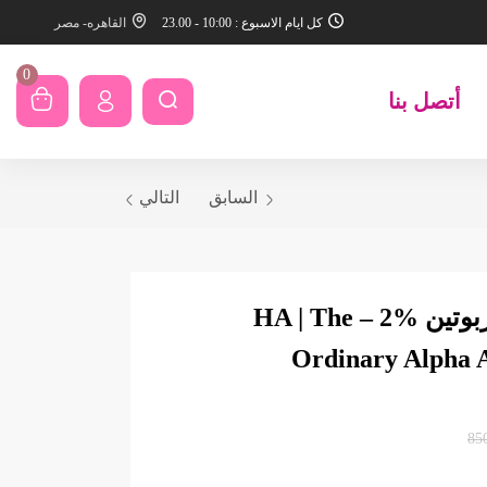
كل ايام الاسبوع : 10:00 - 23.00
القاهره- مصر
0
أتصل بنا
السابق
التالي
ذا أورديناري ألفا أربوتين %2 – HA | The
Ordinary Alpha 
85