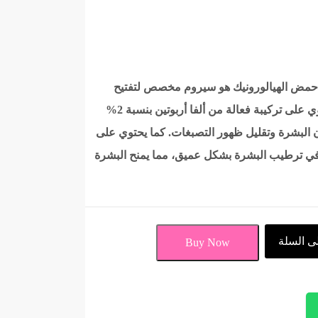
اري ألفا أربوتين 2% مع حمض الهيالورونيك هو سيروم مخصص لتفتيح
البشرة وتقليل البقع الداكنة. يحتوي على تركيبة فعالة من ألفا أربوتين بنسبة 2%
 البشرة وتقليل ظهور التصبغات. كما يحتوي على
في ترطيب البشرة بشكل عميق، مما يمنح البشرة
ى السلة
Buy Now