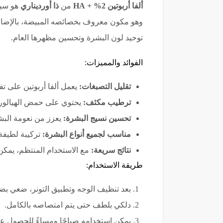
ألفا أربوتين 2% + HA
من
ذا أورديناري
توحيد لون البشرة وتحسين مظهرها العام.
الفوائد والمميزات:
تقليل التصبغات:
يعمل ألفا أربوتين على تف
ترطيب مكثف:
يحتوي على حمض الهيالورون
تحسين نسيج البشرة:
يعزز من نعومة البشر
مناسب لجميع أنواع البشرة:
تركيبة لطيفة 
نتائج سريعة:
مع الاستخدام المنتظم، يمك
طريقة الاستخدام:
بعد تنظيف الوجه وتطبيق التونر، ضعي بض
دلكي بلطف حتى يتم امتصاصه بالكامل.
يمكن استخدامه صباحًا ومساءً للحصول على