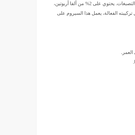
هو سيروم متقدم يهدف إلى تحسين لون البشرة وتقليل مظهر البقع الداكنة والتصبغات. يحتوي على 2% من ألفا أربوتين،
ي يوفر ترطيبًا عميقًا للبشرة. بفضل تركيبته الفعالة، يعمل هذا السيروم على
العمر.