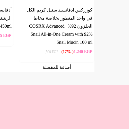
كوزركس ادفانسيد سنيل كريم الكل
أدفانس
في واحد المتطور بخلاصة مخاط
الحلزون 92% | COSRX Advanced
 450ml
Snail All-in-One Cream with 92%
25
EGP
Snail Mucin 100 ml
(-17%)
1,240
EGP
1,500
EGP
أضافة للمفضلة