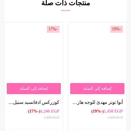
منتجات ذات صلة
-17%
-19%
إضافة إلى السلة
إضافة إلى السلة
أنوا تونر مهدئ للوجه هارتليف 77% – 250مل | Anua Heartleaf Calming Face Toner 77% 250ml
كوزركس ادفانسيد سنيل كريم الكل في واحد المتطور بخلاصة مخاط الحلزون 92% | COSRX Advanced Snail All-in-One Cream with 92% Snail Mucin 100 ml
(-17%)
1,240
EGP
(-19%)
1,450
EGP
1,500
EGP
1,800
EGP