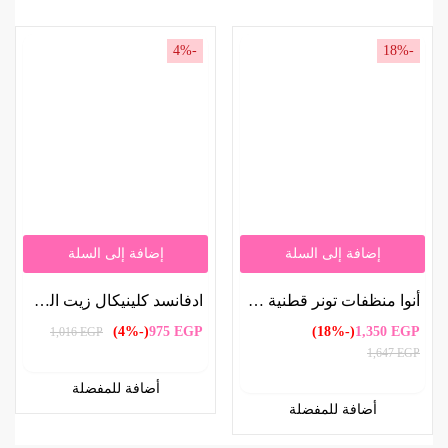
-4%
-18%
إضافة إلى السلة
إضافة إلى السلة
أنوا منظفات تونر قطنية هارتليف %77 ( 70 قطعه ) | Anua Heartleaf 77% Cotton Toner Pads (70 Pieces)
ادفانسد كلينيكال زيت الكركم لحل مشاكل البشرة 53 ملل | Advanced Clinicals Turmeric Oil for Skin Solutions 53ml
(-4%)
975
EGP
(-18%)
1,350
EGP
1,016
EGP
1,647
EGP
أضافة للمفضلة
أضافة للمفضلة