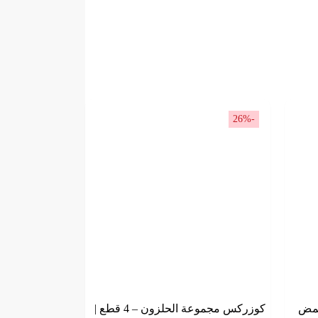
-26%
حمض
كوزركس مجموعة الحلزون – 4 قطع |