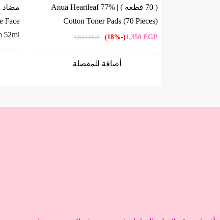
( 70 قطعه ) | Anua Heartleaf 77%
le Face
Cotton Toner Pads (70 Pieces)
m 52ml
(-18%)
1,350
EGP
1,647
EGP
أضافة للمفضلة