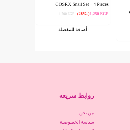
COSRX Snail Set – 4 Pieces
(-26%)
1,250
EGP
1,700
EGP
أضافة للمفضلة
روابط سريعه
من نحن
سياسة الخصوصية