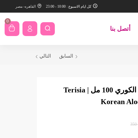
كل ايام الاسبوع : 10:00 - 23.00
القاهره- مصر
0
أتصل بنا
السابق
التالي
تيريسيا جل الصبار الكوري 100 مل | Terisia
Korean Alo
350