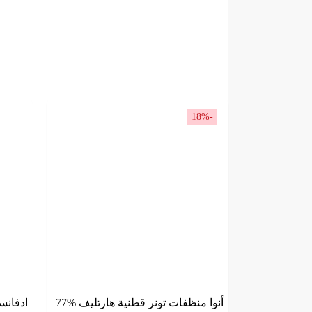
-18%
أنوا منظفات تونر قطنية هارتليف %77
ادفانس