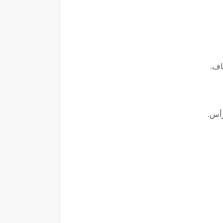
اف.
رأس.