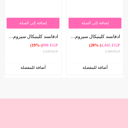
إضافة إلى السلة
إضافة إلى السلة
ادفانسد كلينيكال سيروم بالببتيد مضاد للتجاعيد 52 ملل | Advanced Clinicals Peptide Anti-Wrinkle Serum 52ml
ادفانسد كلينيكال سيروم الكولاجين لشد البشرة 52 ملل | Advanced Clinicals Collagen Tightening Serum 52ml
(-19%)
990
EGP
(-20%)
1,045
EGP
1,228
EGP
1,300
EGP
أضافة للمفضلة
أضافة للمفضلة