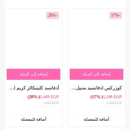
-28%
-17%
إضافة إلى السلة
إضافة إلى السلة
كوزركس ادفانسيد سنيل كريم الكل في واحد المتطور بخلاصة مخاط الحلزون 92% | COSRX Advanced Snail All-in-One Cream with 92% Snail Mucin 100 ml
أدفانسد كلينيكالز كريم للعناية بالأوردة ودوالي الساقين 237 مل | Advanced Clinicals Vein & Varicose Vein Care Cream 237ml
(-28%)
1,449
EGP
(-17%)
1,240
EGP
2,000
EGP
1,500
EGP
أضافة للمفضلة
أضافة للمفضلة