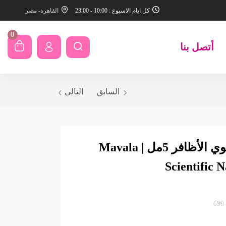
كل ايام الاسبوع : 10:00 - 23.00
القاهره- مصر
0
أتصل بنا
السابق
التالي
مافالا ساينتفيك مقوي الأظافر 5مل | Mavala
Scientific 
699