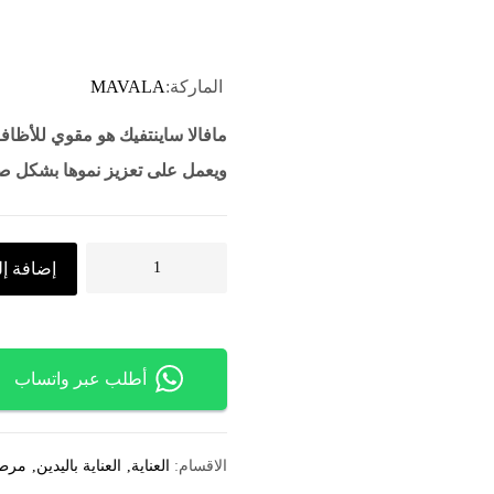
الماركة:
MAVALA
مافالا ساينتفيك هو مقوي للأظاف
ويعمل على تعزيز نموها بشكل 
إضافة إل
أطلب عبر واتساب
الاقسام:
العناية
العناية باليدين
مرطب