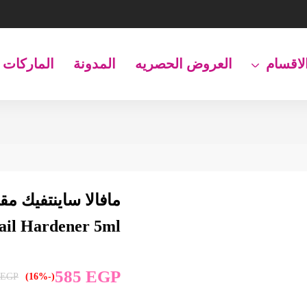
لاقسام
العروض الحصريه
المدونة
الماركات
Nail Hardener 5ml
585
EGP
EGP
(-16%)