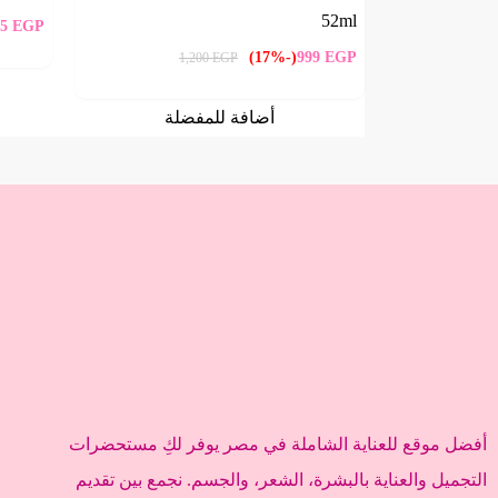
52ml
95
EGP
(-17%)
999
EGP
1,200
EGP
أضافة للمفضلة
أفضل موقع للعناية الشاملة في مصر يوفر لكِ مستحضرات
التجميل والعناية بالبشرة، الشعر، والجسم. نجمع بين تقديم