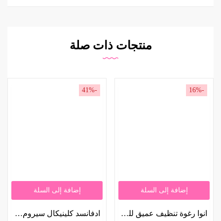
منتجات ذات صلة
-41%
-16%
إضافة إلى السلة
إضافة إلى السلة
انوا رغوة تنظيف عميق للمسام كيرسيتينول هارت ليف من ، 150 مل | Anua Heartleaf Quercetinol Deep Pore Cleansing Foam 150ml
ادفانسد كلينيكال سيروم نياسيناميد 5% 52 ملل | Advanced Clinicals Niacinamide 5% Serum 52ml