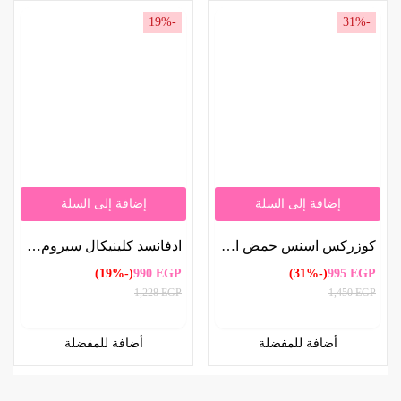
-19%
-31%
إضافة إلى السلة
إضافة إلى السلة
كوزركس اسنس حمض الهيالورونيك هيدرا باور 100 مل | COSRX Hyaluronic Acid Hydra Power Essence 100ml
ادفانسد كلينيكال سيروم الكولاجين لشد البشرة 52 ملل | Advanced Clinicals Collagen Tightening Serum 52ml
(-19%)
990
EGP
(-31%)
995
EGP
1,228
EGP
1,450
EGP
أضافة للمفضلة
أضافة للمفضلة