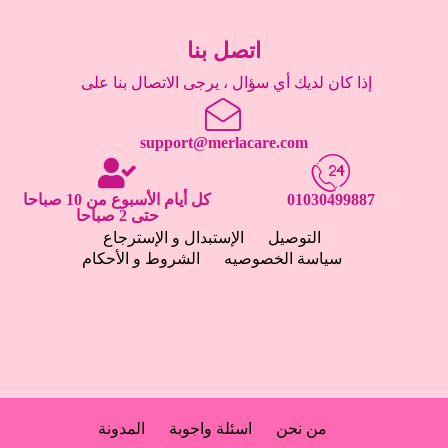
اتصل بنا
إذا كان لديك أي سؤال ، يرجى الاتصال بنا على
support@merlacare.com
01030499887
كل أيام الأسبوع من 10 صباحا
حتى 2 صباحا
التوصيل
الإستبدال و الإسترجاع
سياسة الخصوصيه
الشروط و الأحكام
من نحن
اسئلة واجوبة
المدونة