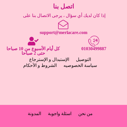
اتصل بنا
إذا كان لديك أي سؤال ، يرجى الاتصال بنا على
support@merlacare.com
01030499887
كل أيام الأسبوع من 10 صباحا
حتى 2 صباحا
التوصيل
الإستبدال و الإسترجاع
سياسة الخصوصيه
الشروط و الأحكام
من نحن
اسئلة واجوبة
المدونة