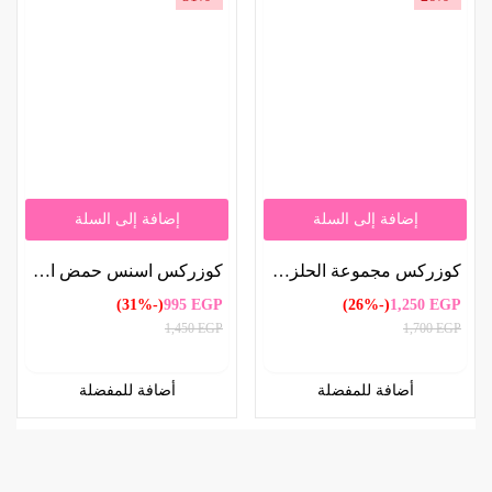
إضافة إلى السلة
إضافة إلى السلة
كوزركس مجموعة الحلزون – 4 قطع | COSRX Snail Set – 4 Pieces
كوزركس اسنس حمض الهيالورونيك هيدرا باور 100 مل | COSRX Hyaluronic Acid Hydra Power Essence 100ml
(-31%)
995
EGP
(-26%)
1,250
EGP
1,450
EGP
1,700
EGP
أضافة للمفضلة
أضافة للمفضلة