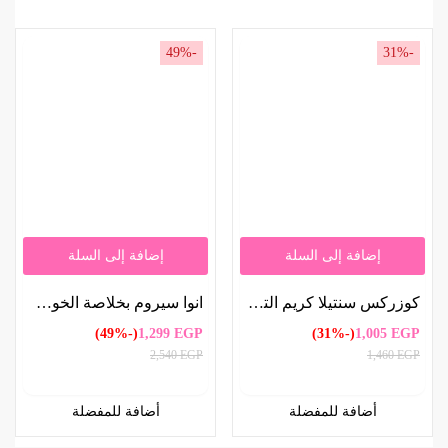
-49%
-31%
إضافة إلى السلة
إضافة إلى السلة
كوزركس سنتيلا كريم الترميم بالسيكا 30 جرام | COSRX Centella Blemish Cream with Cica 30g
انوا سيروم بخلاصة الخوخ 70% والنياسيناميد 30 مل | Anua Peach Extract 70% & Niacinamide Serum 30ml
(-49%)
1,299
EGP
(-31%)
1,005
EGP
2,540
EGP
1,460
EGP
أضافة للمفضلة
أضافة للمفضلة