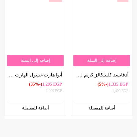
إضافة إلى السلة
إضافة إلى السلة
أدفانسد كلينيكالز كريم لوشن تفتيح البشرة بفيتامين سي 450 مل | Advanced Clinicals Vitamin C Skin Brightening Lotion 450ml
أنوا هارت غسول الهارت ليف الزيتي للتحكم في المسام ، 200مل | Anua Heartleaf Oil Control Cleanser for Pore Control 200ml
(-35%)
1,295
EGP
(-5%)
1,335
EGP
1,999
EGP
1,400
EGP
أضافة للمفضلة
أضافة للمفضلة