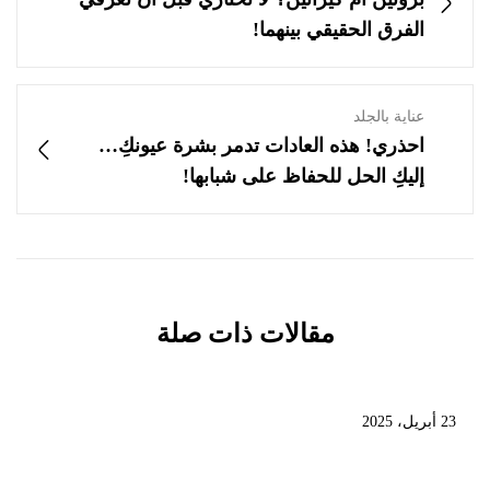
الفرق الحقيقي بينهما!
عناية بالجلد
احذري! هذه العادات تدمر بشرة عيونكِ…
إليكِ الحل للحفاظ على شبابها!
مقالات ذات صلة
23 أبريل، 2025