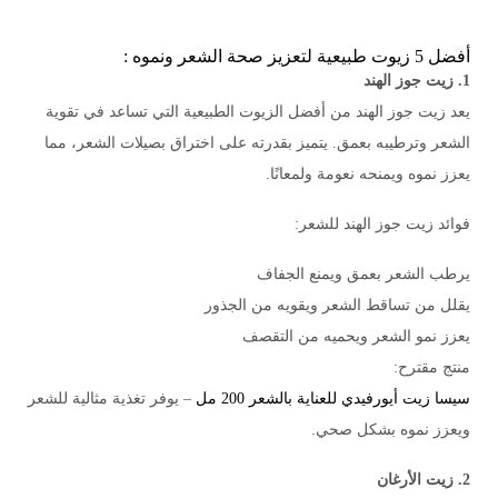
أفضل 5 زيوت طبيعية لتعزيز صحة الشعر ونموه :
1. زيت جوز الهند
يعد زيت جوز الهند من أفضل الزيوت الطبيعية التي تساعد في تقوية
الشعر وترطيبه بعمق. يتميز بقدرته على اختراق بصيلات الشعر، مما
يعزز نموه ويمنحه نعومة ولمعانًا.
فوائد زيت جوز الهند للشعر:
يرطب الشعر بعمق ويمنع الجفاف
يقلل من تساقط الشعر ويقويه من الجذور
يعزز نمو الشعر ويحميه من التقصف
منتج مقترح:
سيسا زيت أيورفيدي للعناية بالشعر 200 مل
– يوفر تغذية مثالية للشعر
ويعزز نموه بشكل صحي.
2. زيت الأرغان