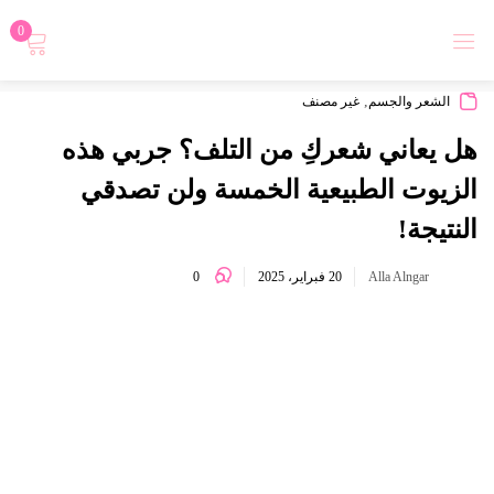
0
تسجيل دخول
,
الشعر والجسم
غير مصنف
هل يعاني شعركِ من التلف؟ جربي هذه
الزيوت الطبيعية الخمسة ولن تصدقي
النتيجة!
Login with
0
Alla Alngar
20 فبراير، 2025
تذكرني
نسيت كلمة المرور؟
تسجيل الدخول
أنشاء حساب