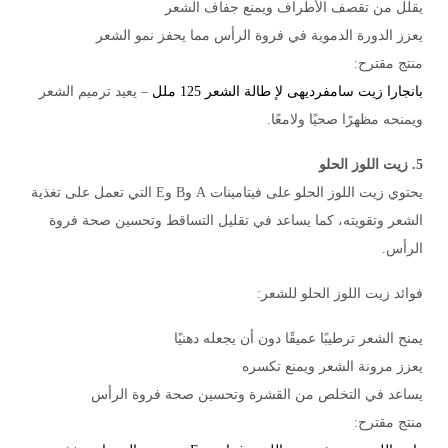
يقلل من تقصف الأطراف ويمنع جفاف الشعر
يعزز الدورة الدموية في فروة الرأس مما يحفز نمو الشعر
منتج مقترح:
بانجارا زيت سامفرديهى لإ طالة الشعر 125 ملل
– يعيد ترميم الشعر
ويمنحه مظهرًا صحيًا ولامعًا.
5. زيت اللوز الحلو
يحتوي زيت اللوز الحلو على فيتامينات A وB وE التي تعمل على تغذية
الشعر وتقويته، كما يساعد في تقليل التساقط وتحسين صحة فروة
الرأس.
فوائد زيت اللوز الحلو للشعر:
يمنح الشعر ترطيبًا عميقًا دون أن يجعله دهنيًا
يعزز مرونة الشعر ويمنع تكسره
يساعد في التخلص من القشرة وتحسين صحة فروة الرأس
منتج مقترح: