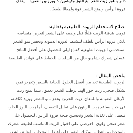
دابر باللوز زيت شعر مع اللوز وفيتامين E وبروتين الصويا
– يغذي
فروة الرأس ويمنح الشعر قوة ولمعانًا طبيعيًا.
نصائح لاستخدام الزيوت الطبيعية بفعالية:
قومي بتدفئة الزيت قليلًا قبل وضعه على الشعر لتعزيز امتصاصه
دلكي فروة الرأس بلطف لتنشيط الدورة الدموية وتحفيز نمو الشعر
استخدمي الزيوت الطبيعية كقناع ليلي للحصول على أفضل النتائج
اغسلي شعرك بشامبو خالٍ من السلفات للحفاظ على فوائده الطبيعية
ملخص المقال :
الزيوت الطبيعية تعد من أفضل الحلول للعناية بالشعر وتعزيز نموه
بشكل صحي. زيت جوز الهند يرطب الشعر بعمق، بينما يمنح زيت
الأرغان النعومة واللمعان. زيت الخروع يحفز نمو الشعر ويزيد كثافته،
في حين يساعد زيت الزيتون على تقليل التقصف. أما زيت اللوز الحلو،
فيعمل على تغذية الشعر وتحسين صحة فروة الرأس. للحصول على
شعر صحي وقوي، احرصي على اختيار الزيت المناسب لطبيعة شعرك
واستخدامه بانتظام. يمكنكِ العثور على أفضل المنتجات للعناية بالشعر