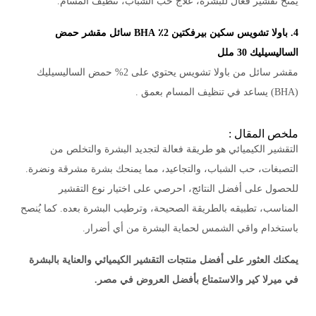
يمنح تقشير فعال للبشرة، علاج حب الشباب، تنظيف المسام.
4. باولا تشويس سكين بيرفكتين 2٪ BHA سائل مقشر حمض
الساليسيليك 30 ملل
مقشر سائل من باولا تشويس يحتوي على 2% حمض الساليسيليك
(BHA) يساعد في تنظيف المسام بعمق .
ملخص المقال :
التقشير الكيميائي هو طريقة فعالة لتجديد البشرة والتخلص من
التصبغات، حب الشباب، والتجاعيد، مما يمنحك بشرة مشرقة ونضرة.
للحصول على أفضل النتائج، احرصي على اختيار نوع التقشير
المناسب، تطبيقه بالطريقة الصحيحة، وترطيب البشرة بعده. كما يُنصح
باستخدام واقي الشمس لحماية البشرة من أي أضرار.
يمكنك العثور على أفضل منتجات التقشير الكيميائي والعناية بالبشرة
في ميرلا كير والاستمتاع بأفضل العروض في مصر.