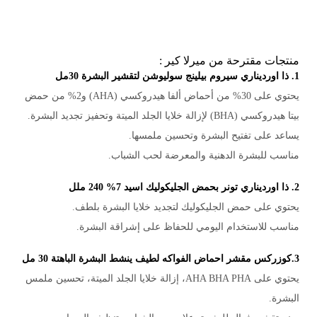
منتجات مقترحة من ميرلا كير :
1. ذا اورديناري سيروم بيلينج سوليوشن لتقشير البشرة 30مل
يحتوي على 30% من أحماض ألفا هيدروكسي (AHA) و2% من حمض
بيتا هيدروكسي (BHA) لإزالة خلايا الجلد الميتة وتحفيز تجديد البشرة.
يساعد على تفتيح البشرة وتحسين ملمسها.
مناسب للبشرة الدهنية والمعرضة لحب الشباب.
2. ذا اورديناري تونر بحمض الجليكوليك اسيد 7% 240 ملل
يحتوي على حمض الجليكوليك لتجديد خلايا البشرة بلطف.
مناسب للاستخدام اليومي للحفاظ على إشراقة البشرة.
3.كوزركس مقشر احماض الفواكه لطيف ينشط البشرة الباهتة 30 مل
يحتوي على AHA BHA PHA، إزالة خلايا الجلد الميتة، تحسين ملمس
البشرة.