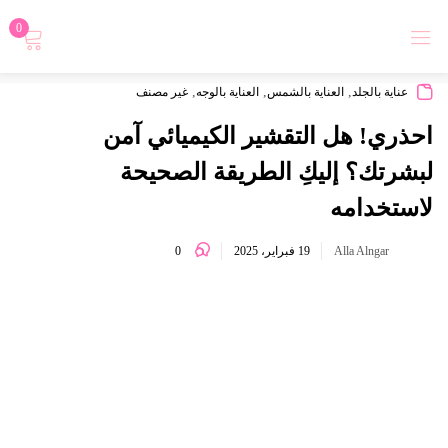
0
تسجيل دخول
,
,
,
عناية بالجلد
العناية بالشمس
العناية بالوجه
غير مصنف
احذري! هل التقشير الكيميائي آمن
لبشرتك؟ إليكِ الطريقة الصحيحة
لاستخدامه
Login with
0
Alla Alngar
19 فبراير، 2025
تذكرني
نسيت كلمة المرور؟
تسجيل الدخول
أنشاء حساب