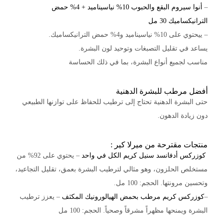
–
أنوا سيروم البقع والحبوب 10% نياسيناميد + 4% حمض
الترانيكساميك 30 مل
– ييحتوي على 10% نياسيناميد و4% حمض الترانيكساميك.
يساعد في تقليل التصبغات وتوحيد لون البشرة.
مناسب لجميع أنواع البشرة، بما في ذلك الحساسة
أفضل مرطب للبشرة الدهنية
حتى البشرة الدهنية تحتاج إلى ترطيب للحفاظ على توازنها الطبيعي
دون زيادة الدهون.
منتجات مقترحة من ميرلا كير :
كوزركس أدفانسد سنيل كريم الكل في واحد
– يحتوي على 92% من
مستخلص الحلزون، وهو مثالي لترطيب البشرة بعمق، تقليل التجاعيد،
وتحسين مرونتها. الحجم: 100 مل.
–
كوزركس كريم مرطب بحمض الهيالورونيك المكثف
– يعزز ترطيب
البشرة ويمنحها مظهراً مشرقاً وصحياً. الحجم: 100 مل