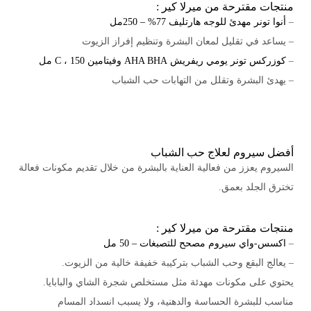
منتجات مقترحة من ميرلا كير :
–
أنوا تونر مهدئ للوجه هارتليف 77% – 250مل
– يساعد في تقليل لمعان البشرة وتنظيم إفراز الزيوت
–
كوزركس تونر يومي ريفريش AHA BHA وفيتامين C ، 150 مل
– يهدئ البشرة وتقلل من التهابات حب الشباب
أفضل سيروم لعلاج حب الشباب
السيروم يعزز من فعالية العناية بالبشرة من خلال تقديم مكونات فعالة
تخترق الجلد بعمق.
منتجات مقترحة من ميرلا كير :
–
اكسس-واي سيروم مصحح للتصبغات – 50 مل
– يعالج البقع وحب الشباب بتركيبة خفيفة خالية من الزيوت.
يحتوي على مكونات مهدئة مثل مستخلص شجرة الشاي والبابايا.
مناسب للبشرة الحساسة والدهنية، ولا يسبب انسداد المسام