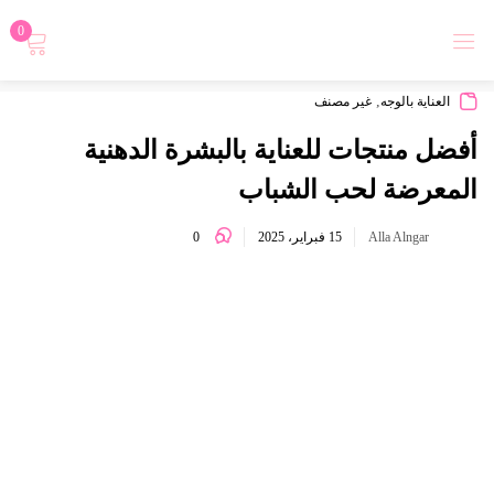
0
تسجيل دخول
,
العناية بالوجه
غير مصنف
أفضل منتجات للعناية بالبشرة الدهنية
المعرضة لحب الشباب
0
Alla Alngar
15 فبراير، 2025
Login with
تذكرني
نسيت كلمة المرور؟
تسجيل الدخول
أنشاء حساب