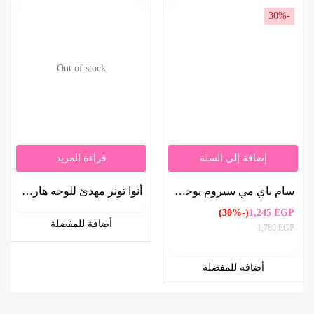
-30%
Out of stock
إضافة إلى السلة
قراءة المزيد
سام باي مي سيروم يوجا نياسين بليميش كير 50 مل | Some by Mi Yuga Niacin Blemish Care Serum 50ml
أنوا تونر مهدئ للوجه هارتليف 77% – 40مل | Anua Heartleaf Calming Face Toner 77% 40ml
(-30%)
1,245
EGP
أضافة للمفضلة
1,780
EGP
أضافة للمفضلة