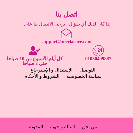
اتصل بنا
إذا كان لديك أي سؤال ، يرجى الاتصال بنا على
support@merlacare.com
01030499887
كل أيام الأسبوع من 10 صباحا
حتى 2 صباحا
التوصيل
الإستبدال و الإسترجاع
سياسة الخصوصيه
الشروط و الأحكام
من نحن
اسئلة واجوبة
المدونة