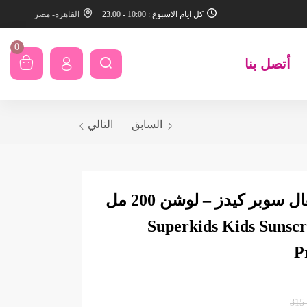
كل ايام الاسبوع : 10:00 - 23.00
القاهره- مصر
0
أتصل بنا
السابق
التالي
واقي شمس للأطفال سوبر كيدز – لوشن 200 مل
Superkids Kids Sunscr
P
315