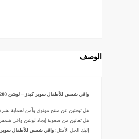
الوصف
واقي شمس للأطفال سوبر كيدز – لوشن 200 مل Superkids Kids Sunscreen Lotion – SPF Protection – 200ml
هل تبحثين عن منتج موثوق وآمن لحماية بش
هل تعانين من صعوبة إيجاد لوشن واقي شمس 
إليكِ الحل الأمثل:
واقي شمس للأطفال سوبر كيدز 