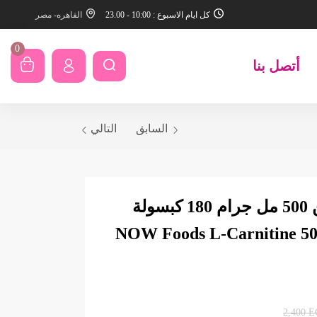
كل ايام الاسبوع : 10:00 - 23.00
القاهره- مصر
0
أتصل بنا
السابق
التالي
ناو فودز‏ ل كارنيتين 500 مل جرام 180 كبسولة
NOW Foods L-Carnitine 500 mg –
2,400
E