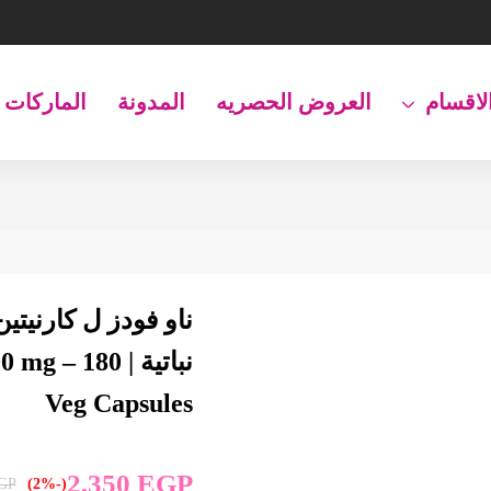
لاقسام
العروض الحصريه
المدونة
الماركات
نباتية |  180
Veg Capsules
2,350
EGP
GP
(-2%)