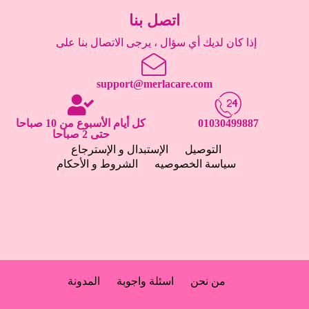
اتصل بنا
إذا كان لديك أي سؤال ، يرجى الاتصال بنا على
support@merlacare.com
01030499887
كل أيام الأسبوع من 10 صباحا
حتى 2 صباحا
التوصيل
الإستبدال و الإسترجاع
سياسة الخصوصيه
الشروط و الأحكام
من نحن
اسئلة واجوبة
المدونة