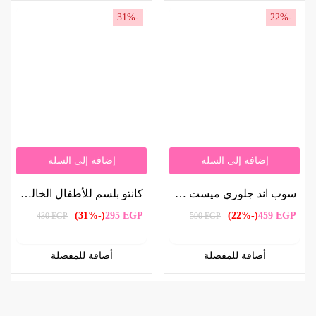
-31%
-22%
إضافة إلى السلة
إضافة إلى السلة
سوب اند جلوري ميست للشعر هير برفيوم 70 مل | Soap & Glory Hair Perfume Mist 70ml
كانتو بلسم للأطفال الخالي من الدموع للتغذية 227 مل | Cantu Tear-Free Conditioner for Kids Nourishing 227ml
(-31%)
295
EGP
(-22%)
459
EGP
430
EGP
590
EGP
أضافة للمفضلة
أضافة للمفضلة