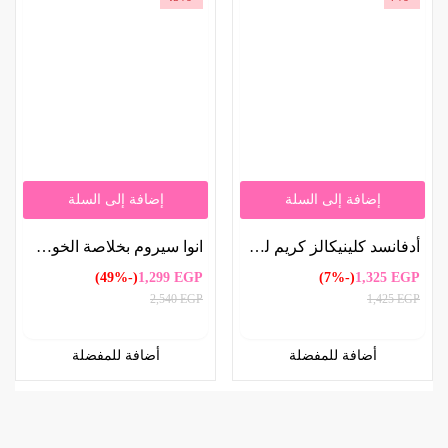
إضافة إلى السلة
إضافة إلى السلة
أدفانسد كلينيكالز كريم لوشن الريتينول 450 مل | Advanced Clinicals Retinol Lotion 450ml
انوا سيروم بخلاصة الخوخ 70% والنياسيناميد 30 مل | Anua Peach Extract 70% & Niacinamide Serum 30ml
(-49%)
1,299
EGP
(-7%)
1,325
EGP
2,540
EGP
1,425
EGP
أضافة للمفضلة
أضافة للمفضلة