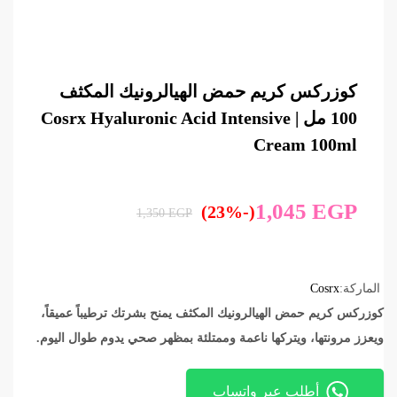
كوزركس كريم حمض الهيالرونيك المكثف
100 مل | Cosrx Hyaluronic Acid Intensive
Cream 100ml
1,045
EGP
(-23%)
1,350
EGP
الماركة:
Cosrx
كوزركس كريم حمض الهيالرونيك المكثف يمنح بشرتك ترطيباً عميقاً،
ويعزز مرونتها، ويتركها ناعمة وممتلئة بمظهر صحي يدوم طوال اليوم.
أطلب عبر واتساب