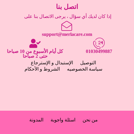
اتصل بنا
إذا كان لديك أي سؤال ، يرجى الاتصال بنا على
support@merlacare.com
01030499887
كل أيام الأسبوع من 10 صباحا
حتى 2 صباحا
التوصيل
الإستبدال و الإسترجاع
سياسة الخصوصيه
الشروط و الأحكام
من نحن
اسئلة واجوبة
المدونة