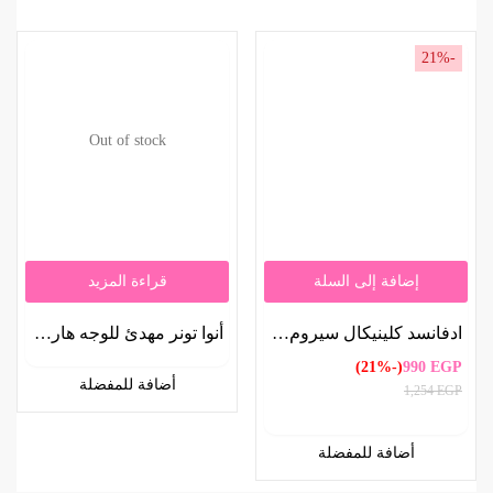
-21%
Out of stock
إضافة إلى السلة
قراءة المزيد
ادفانسد كلينيكال سيروم بحمض الهيالورونيك مضاد للشيخوخة 52 ملل | Advanced Clinicals Hyaluronic Acid Anti-Aging Serum 52ml
أنوا تونر مهدئ للوجه هارتليف 77% – 40مل | Anua Heartleaf Calming Face Toner 77% 40ml
(-21%)
990
EGP
أضافة للمفضلة
1,254
EGP
أضافة للمفضلة