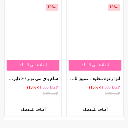
-19%
-16%
إضافة إلى السلة
إضافة إلى السلة
انوا رغوة تنظيف عميق للمسام كيرسيتينول هارت ليف من ، 150 مل | Anua Heartleaf Quercetinol Deep Pore Cleansing Foam 150ml
سام باي مي تونر 30 دايز ميراكل بأحماض ألفا هيدروكسي وبوتيل هيدروكسي وبولي هيدروكسي 150مل | Some by Mi 30 Days Miracle Toner with AHA, BHA, and PHA – 150ml
(-19%)
1,055
EGP
(-16%)
1,090
EGP
1,300
EGP
1,300
EGP
أضافة للمفضلة
أضافة للمفضلة