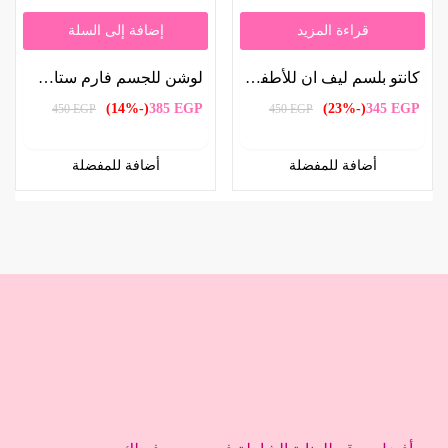
قراءة المزيد
إضافة إلى السلة
كانتو بلسم ليف ان للأطفال 283 جم | Cantu Leave-In Conditioner for Kids 283g
لوشن للجسم فارم ستاي 330 مل | Farm Stay Body Lotion 330ml
(-14%)
385
EGP
(-23%)
345
EGP
450
EGP
450
EGP
أضافة للمفضلة
أضافة للمفضلة