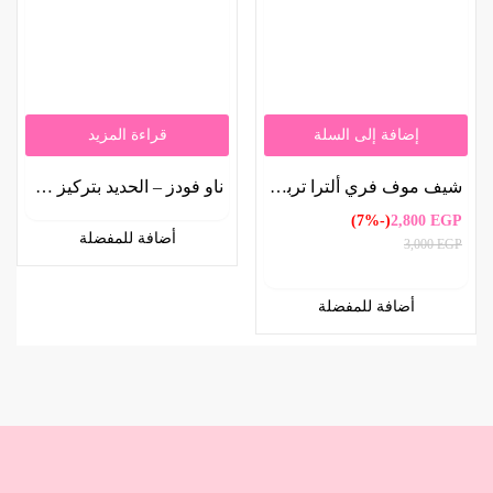
إضافة إلى السلة
قراءة المزيد
شيف موف فري ألترا تربل أكشن مكمل لصحة المفاصل – 75 قرصًا | Schiff Move Free Ultra Triple Action Joint Supplement, 75 Tablets
ناو فودز – الحديد بتركيز مزدوج 36 مجم – 90 كبسولة نباتية | NOW Foods, Iron, Double Strength, 36 mg, 90 Veg Capsules
(-7%)
2,800
EGP
أضافة للمفضلة
3,000
EGP
أضافة للمفضلة