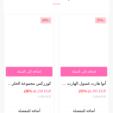
-26%
-35%
إضافة إلى السلة
إضافة إلى السلة
أنوا هارت غسول الهارت ليف الزيتي للتحكم في المسام ، 200مل | Anua Heartleaf Oil Control Cleanser for Pore Control 200ml
كوزركس مجموعة الحلزون – 4 قطع | COSRX Snail Set – 4 Pieces
(-26%)
1,250
EGP
(-35%)
1,295
EGP
1,700
EGP
1,999
EGP
أضافة للمفضلة
أضافة للمفضلة