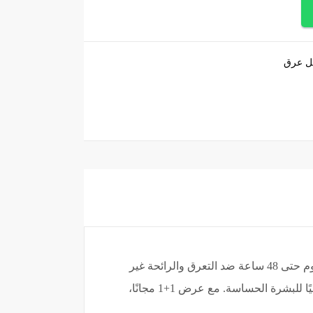
ل عرق
. تركيبته الخفيفة توفر لك حماية تدوم حتى 48 ساعة ضد التعرق والرائحة غير
المرغوب فيها، بينما تضفي لمسة حلوة وعطرية تجعل يومك أكثر انتعاشًا. خالي من الكحول والبارابين، مما يجعله مثاليًا للبشرة الحساسة. مع عرض 1+1 مجانًا،