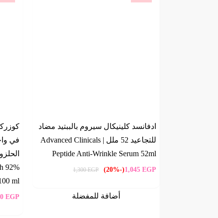
ادفانسد كلينيكال سيروم بالببتيد مضاد
كوزركس
للتجاعيد 52 ملل | Advanced Clinicals
في واح
Peptide Anti-Wrinkle Serum 52ml
th 92%
(-20%)
1,045
EGP
1,300
EGP
100 ml
أضافة للمفضلة
40
EGP