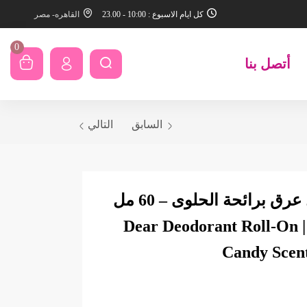
كل ايام الاسبوع : 10:00 - 23.00
القاهره- مصر
0
أتصل بنا
السابق
التالي
دير رول أون مزيل عرق برائحة الحلوى – 60 مل
(عرض 1+1 مجانًا) | Dear Deodorant Roll-On
Candy Scent