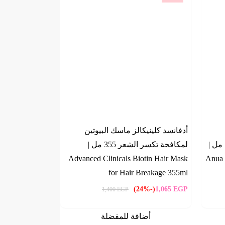
أدفانسد كلينيكالز ماسك البيوتين
كيرسيتينول هارت ليف من ، 150 مل |
لمكافحة تكسر الشعر 355 مل |
Advanced Clinicals Biotin Hair Mask
Anua 
for Hair Breakage 355ml
(-24%)
1,065
EGP
1,400
EGP
أضافة للمفضلة