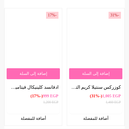
-17%
-31%
إضافة إلى السلة
إضافة إلى السلة
كوزركس سنتيلا كريم الترميم بالسيكا 30 جرام | COSRX Centella Blemish Cream with Cica 30g
ادفانسد كلينيكال فيتامين سي سيروم مضاد للشيخوخة 52 ملل | Advanced Clinicals Vitamin C Anti-Aging Serum 52ml
(-17%)
999
EGP
(-31%)
1,005
EGP
1,200
EGP
1,460
EGP
أضافة للمفضلة
أضافة للمفضلة