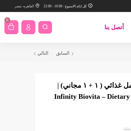
كل ايام الاسبوع : 10:00 - 23.00
القاهره- مصر
0
أتصل بنا
السابق
التالي
إنفينيتي بيوفيتا مكمل غذائي ( ١ + ١ مجاني) |
Infinity Biovita – Dietar
450