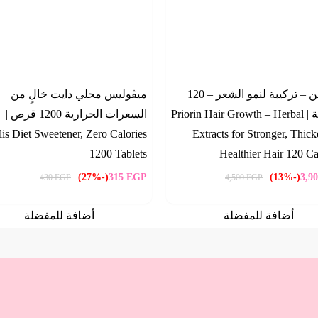
برايورين – تركيبة لنمو الشعر – 120
ميڤوليس محلي دايت خالٍ من
كبسولة | Priorin Hair Growth – Herbal
السعرات الحرارية 1200 قرص |
is Diet Sweetener, Zero Calories
Extracts for Stronger, Thick
1200 Tablets
Healthier Hair 120 C
(-27%)
315
EGP
(-13%)
3,9
430
EGP
4,500
EGP
أضافة للمفضلة
أضافة للمفضلة