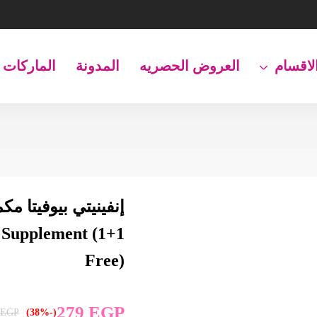
لاقسام
العروض الحصريه
المدونة
الماركات
y Supplement (1+1
Free)
279
EGP
EGP
(-38%)