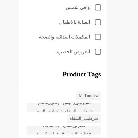
واقي شمس
العناية بالاطفال
المكملات الغذائيه والصحه
العروض الحصريه
Product Tags
#العناية_بالبشرة #مجموعة_تجميل
#منتجات_كورية #تفتيح_البشرة
#MrTumee
#سيروم_رموش #واقي_شمس
#ترطيب_الشفاه #ماسك_شفاه
#ترطيب_الشفاه #مكملات_الشعر
#شفاه_ناعمة #شفاه_ورديه
#ترطيب_الشفاه
#لوشن_جسم #العناية_بالوجه
#فارم_ستاي #FarmStay
#منتجات_أصلية #ميرلا_كير
#عناية_بالشفاه #منتجات_كورية