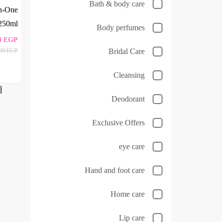
Bath & body care
In-One
250ml
Body perfumes
0
EGP
Bridal Care
100
EGP
Cleansing
أ
Deodorant
Exclusive Offers
eye care
Hand and foot care
Home care
Lip care