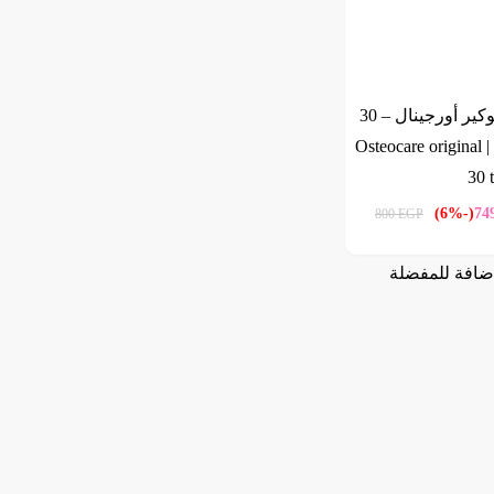
أوستيوكير أورجينال – 30
قرصًا | Osteocare original
30 t
(-6%)
74
800
EGP
ضافة للمفضلة