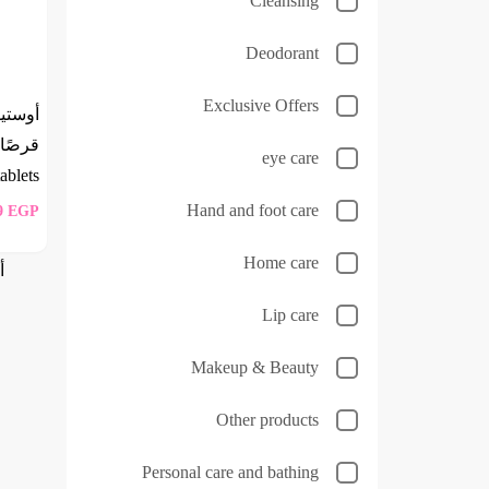
Cleansing
Deodorant
Exclusive Offers
eye care
ablets
Hand and foot care
9
EGP
Home care
أ
Lip care
Makeup & Beauty
Other products
Personal care and bathing